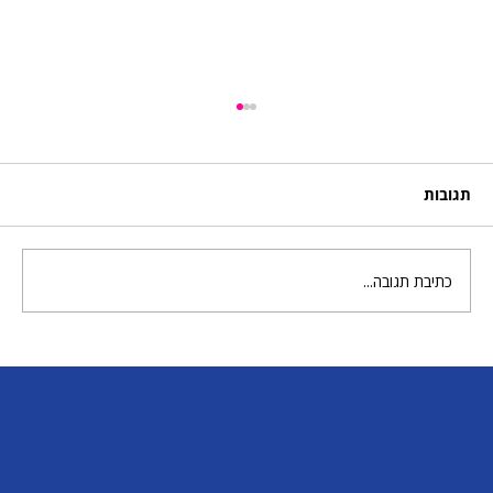
תגובות
כתיבת תגובה...
קישוטים לסוכה שמכינים בכייף: