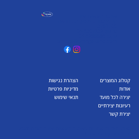
אומגה תעשיות יצירה
קיבוץ כפר גליקסון, ד.נ. מנשה
3781500
טלפון: 04-6307232
פקס: 04-6288886
omega@omega-land.com
קטלוג המוצרים
הצהרת נגישות
אודות
מדיניות פרטיות
יצירה לכל מועד
תנאי שימוש
רעיונות יצירתיים
יצירת קשר
© כל הזכויות שמורות לאומגה תעשיות יצירה בע"מ 2026
Created by
BestSite