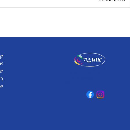
מטריה וגשם 
עולם שלם של יצירה מחכה
לכם עם הבצק של אומגה
קט
אומגה תעשיות יצירה
או
קיבוץ כפר גליקסון, ד.נ. מנשה
3781500
יצ
טלפון: 04-6307232
פקס: 04-6288886
רע
omega@omega-land.com
יצ