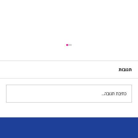
תגובות
מטריה וגשם של גואש
כתיבת תגובה...