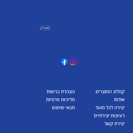
אומגה תעשיות יצירה
קיבוץ כפר גליקסון, ד.נ. מנשה
3781500
טלפון: 04-6307232
פקס: 04-6288886
omega@omega-land.com
קטלוג המוצרים
הצהרת נגישות
אודות
מדיניות פרטיות
יצירה לכל מועד
תנאי שימוש
רעיונות יצירתיים
יצירת קשר