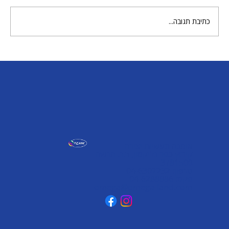
מטריה וגשם של גואש
כתיבת תגובה...
אומגה תעשיות יצירה
קיבוץ כפר גליקסון, ד.נ. מנשה
3781500
טלפון: 04-6307232
פקס: 04-6288886
omega@omega-land.com