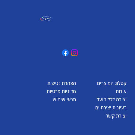
אומגה תעשיות יצירה
קיבוץ כפר גליקסון, ד.נ. מנשה
3781500
טלפון: 04-6307232
פקס: 04-6288886
omega@omega-land.com
קטלוג המוצרים
הצהרת נגישות
אודות
מדיניות פרטיות
יצירה לכל מועד
תנאי שימוש
רעיונות יצירתיים
יצירת קשר
© כל הזכויות שמורות לאומגה תעשיות יצירה בע"מ 2026
Created by
BestSite