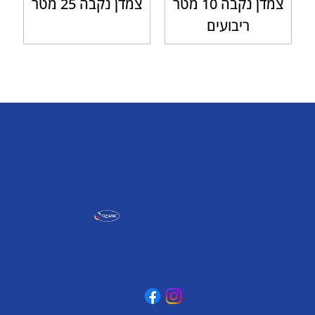
צמדן נקבה 10 מטר
צמדן נקבה 25 מטר
ריבועים
אומגה תעשיות יצירה
קיבוץ כפר גליקסון, ד.נ. מנשה
3781500
טלפון: 04-6307232
פקס: 04-6288886
omega@omega-land.com