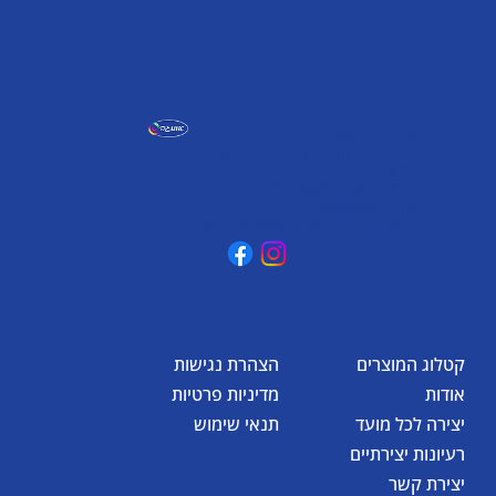
אומגה תעשיות יצירה
קיבוץ כפר גליקסון, ד.נ. מנשה
3781500
טלפון: 04-6307232
פקס: 04-6288886
omega@omega-land.com
קטלוג המוצרים
הצהרת נגישות
אודות
מדיניות פרטיות
יצירה לכל מועד
תנאי שימוש
רעיונות יצירתיים
יצירת קשר