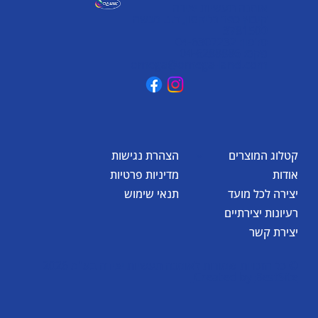
אומגה תעשיות יצירה
קיבוץ כפר גליקסון, ד.נ. מנשה
3781500
טלפון: 04-6307232
פקס: 04-6288886
omega@omega-land.com
קטלוג המוצרים
הצהרת נגישות
אודות
מדיניות פרטיות
יצירה לכל מועד
תנאי שימוש
רעיונות יצירתיים
יצירת קשר
© כל הזכויות שמורות לאומגה תעשיות יצירה בע"מ 2026
Created by
BestSite