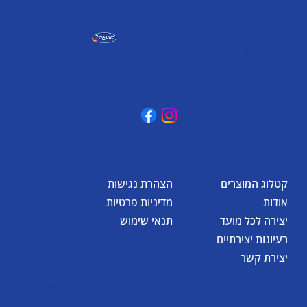
אומגה תעשיות יצירה
קיבוץ כפר גליקסון, ד.נ. מנשה
3781500
טלפון: 04-6307232
פקס: 04-6288886
omega@omega-land.com
קטלוג המוצרים
הצהרת נגישות
אודות
מדיניות פרטיות
יצירה לכל מועד
תנאי שימוש
רעיונות יצירתיים
יצירת קשר
© כל הזכויות שמורות לאומגה תעשיות יצירה בע"מ 2026
Created by
BestSite