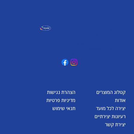
אומגה תעשיות יצירה
קיבוץ כפר גליקסון, ד.נ. מנשה
3781500
טלפון: 04-6307232
פקס: 04-6288886
omega@omega-land.com
קטלוג המוצרים
הצהרת נגישות
אודות
מדיניות פרטיות
יצירה לכל מועד
תנאי שימוש
רעיונות יצירתיים
יצירת קשר