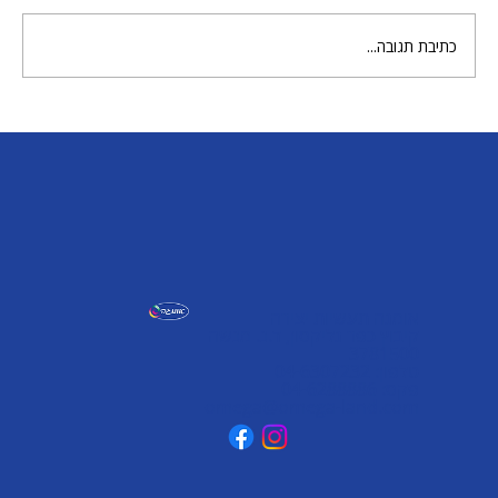
כתיבת תגובה...
רעשנים צבעוניים עם צבעי אקריל
אומגה תעשיות יצירה
קיבוץ כפר גליקסון, ד.נ. מנשה
3781500
טלפון: 04-6307232
פקס: 04-6288886
omega@omega-land.com