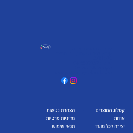
של אומגה
אומגה תעשיות יצירה
קיבוץ כפר גליקסון, ד.נ. מנשה
3781500
טלפון: 04-6307232
פקס: 04-6288886
omega@omega-land.com
קטלוג המוצרים
הצהרת נגישות
אודות
מדיניות פרטיות
יצירה לכל מועד
תנאי שימוש