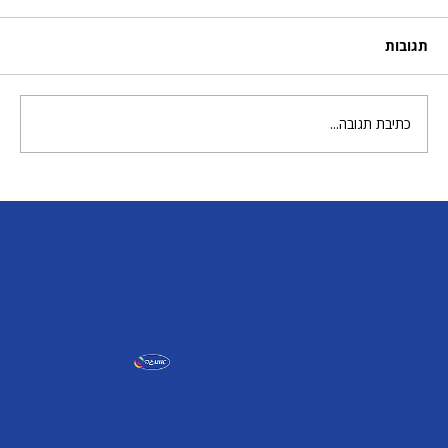
תגובות
מטריה וגשם של גואש
כתיבת תגובה...
אומגה תעשיות יצירה
קיבוץ כפר גליקסון, ד.נ. מנשה
3781500
טלפון: 04-6307232
פקס: 04-6288886
omega@omega-land.com