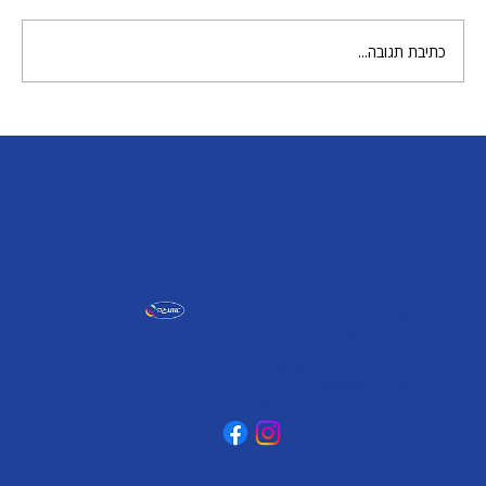
מטריה וגשם של גואש
כתיבת תגובה...
אומגה תעשיות יצירה
קיבוץ כפר גליקסון, ד.נ. מנשה
3781500
טלפון: 04-6307232
פקס: 04-6288886
omega@omega-land.com