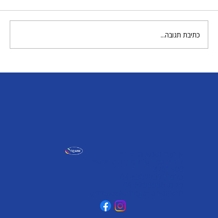
סל ירקות מבצק
כתיבת תגובה...
אומגה תעשיות יצירה
קיבוץ כפר גליקסון, ד.נ. מנשה
3781500
טלפון: 04-6307232
פקס: 04-6288886
omega@omega-land.com