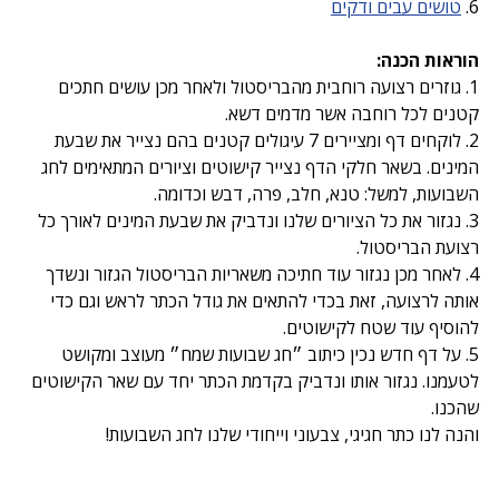
6. 
טושים עבים ודקים
הוראות הכנה:
1. גוזרים רצועה רוחבית מהבריסטול ולאחר מכן עושים חתכים 
קטנים לכל רוחבה אשר מדמים דשא.
2. לוקחים דף ומציירים 7 עיגולים קטנים בהם נצייר את שבעת 
המינים. בשאר חלקי הדף נצייר קישוטים וציורים המתאימים לחג 
השבועות, למשל: טנא, חלב, פרה, דבש וכדומה.
3. נגזור את כל הציורים שלנו ונדביק את שבעת המינים לאורך כל 
רצועת הבריסטול.
4. לאחר מכן נגזור עוד חתיכה משאריות הבריסטול הגזור ונשדך 
אותה לרצועה, זאת בכדי להתאים את גודל הכתר לראש וגם כדי 
להוסיף עוד שטח לקישוטים.
5. על דף חדש נכין כיתוב ״חג שבועות שמח״ מעוצב ומקושט 
לטעמנו. נגזור אותו ונדביק בקדמת הכתר יחד עם שאר הקישוטים 
שהכנו.
והנה לנו כתר חגיגי, צבעוני וייחודי שלנו לחג השבועות!