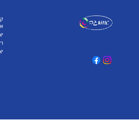
קט
אומגה תעשיות יצירה
או
קיבוץ כפר גליקסון, ד.נ. מנשה
3781500
יצ
טלפון: 04-6307232
פקס: 04-6288886
רע
omega@omega-land.com
יצ
© כל הזכויות שמורות לאומגה תעשיות יצירה בע"מ 2026
Created by
BestSite