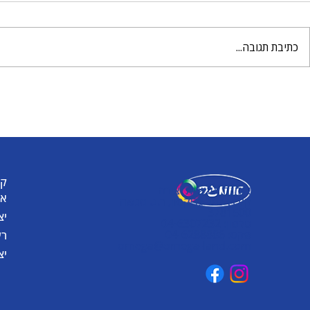
כתיבת תגובה...
מטריה וגשם 
עולם שלם של יצירה מחכה
לכם עם הבצק של אומגה
קט
אומגה תעשיות יצירה
או
קיבוץ כפר גליקסון, ד.נ. מנשה
3781500
יצ
טלפון: 04-6307232
פקס: 04-6288886
רע
omega@omega-land.com
יצ