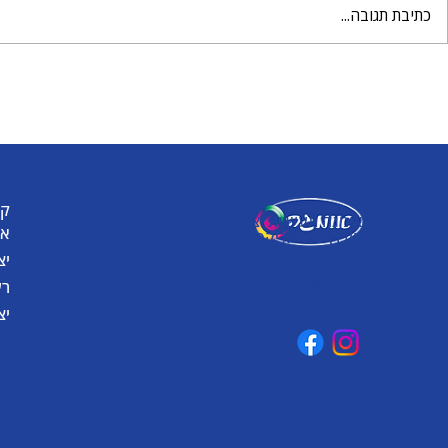
כתיבת תגובה...
מטריה וגשם 
עולם שלם של יצירה מחכה
לכם עם הבצק של אומגה
קט
אומגה תעשיות יצירה
או
קיבוץ כפר גליקסון, ד.נ. מנשה
3781500
יצ
טלפון: 04-6307232
פקס: 04-6288886
רע
omega@omega-land.com
יצ