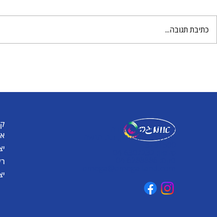
כתיבת תגובה...
מטריה וגשם 
עולם שלם של יצירה מחכה
לכם עם הבצק של אומגה
קט
אומגה תעשיות יצירה
או
קיבוץ כפר גליקסון, ד.נ. מנשה
3781500
יצ
טלפון: 04-6307232
פקס: 04-6288886
רע
omega@omega-land.com
יצ