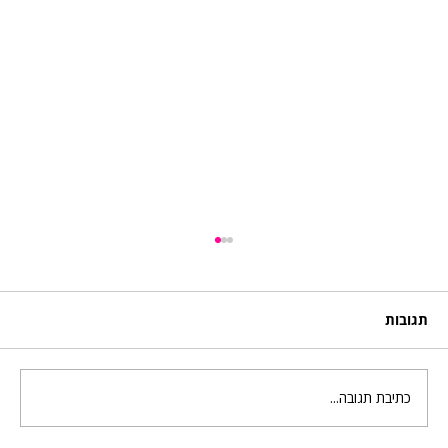
תגובות
מטריה וגשם של גואש
כתיבת תגובה...