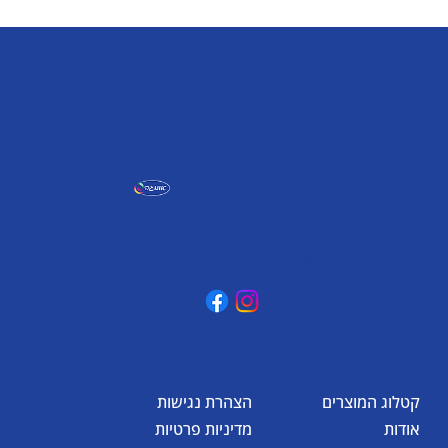
אומגה תעשיות יצירה
קיבוץ כפר גליקסון, ד.נ. מנשה
3781500
טלפון: 04-6307232
פקס: 04-6288886
omega@omega-land.com
קטלוג המוצרים
הצהרת נגישות
אודות
מדיניות פרטיות