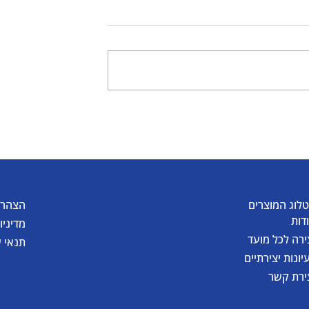
 יצירה מחכה
היצירה המושלמת לחנוכה:
 של אומגה
חנוכייה צבעונית זוהרת בחוש
עם טושים ודבק נוצצים
לוג המוצרים
הצהרת
דות
מדיניו
ירה לכל מועד
תנאי 
יונות יצירתיים
ירת קשר