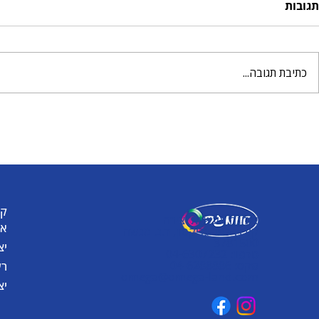
תגובות
כתיבת תגובה...
לכבוד יום העצמאות - יום
עולם שלם של
הולדת למדינה
לכם עם הבצק
קט
אומגה תעשיות יצירה
או
קיבוץ כפר גליקסון, ד.נ. מנשה
3781500
יצ
טלפון: 04-6307232
פקס: 04-6288886
רע
omega@omega-land.com
יצ