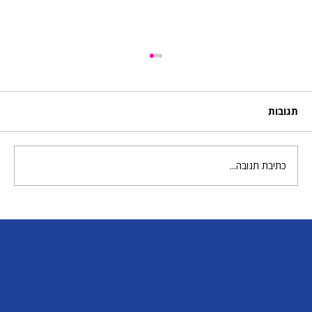
תגובות
מטריה וגשם של גואש
כתיבת תגובה...