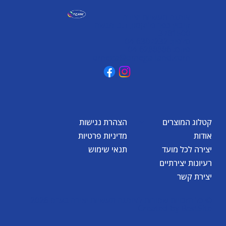
אומגה תעשיות יצירה
קיבוץ כפר גליקסון, ד.נ. מנשה
3781500
טלפון: 04-6307232
פקס: 04-6288886
omega@omega-land.com
קטלוג המוצרים
הצהרת נגישות
אודות
מדיניות פרטיות
יצירה לכל מועד
תנאי שימוש
רעיונות יצירתיים
יצירת קשר
© כל הזכויות שמורות לאומגה תעשיות יצירה בע"מ 2026
Created by
BestSite