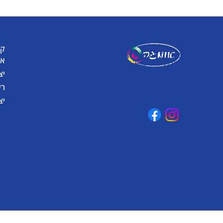
קט
אומגה תעשיות יצירה
או
קיבוץ כפר גליקסון, ד.נ. מנשה
3781500
יצ
טלפון: 04-6307232
פקס: 04-6288886
רע
omega@omega-land.com
יצ
© כל הזכויות שמורות לאומגה תעשיות יצירה בע"מ 2026
Created by
BestSite