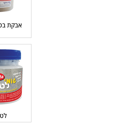
אבקת בטו
לט