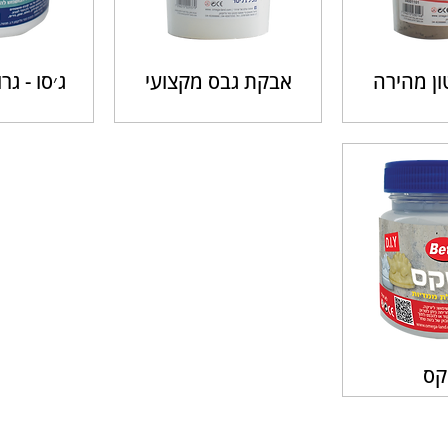
ן מהירה
אבקת גבס מקצועי
ג׳סו - גר
קס