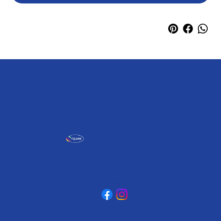
אומגה תעשיות יצירה
קיבוץ כפר גליקסון, ד.נ. מנשה
3781500
טלפון: 04-6307232
פקס: 04-6288886
omega@omega-land.com