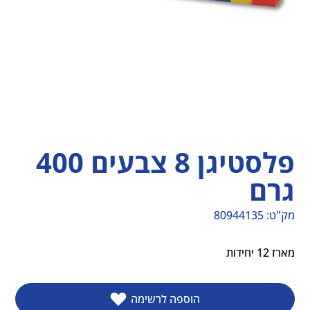
פלסטיגן 8 צבעים 400
גרם
מק"ט:
80944135
מק"ט
80944135
מארז 12 יחידות
הוספה לרשימה