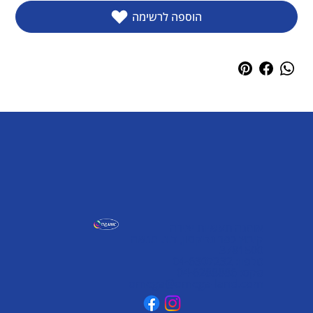
הוספה לרשימה
אומגה תעשיות יצירה
קיבוץ כפר גליקסון, ד.נ. מנשה
3781500
טלפון: 04-6307232
פקס: 04-6288886
omega@omega-land.com