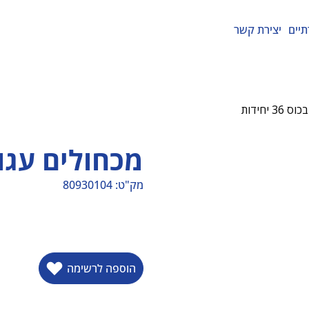
תיים
יצירת קשר
 יחידות
מכחולים עגולים בכ
מק"ט:
80930104
מק"ט
80930104
הוספה לרשימה