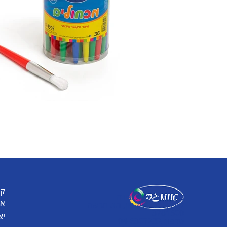
קט
אומגה תעשיות יצירה
או
קיבוץ כפר גליקסון, ד.נ. מנשה
3781500
יצ
טלפון: 04-6307232