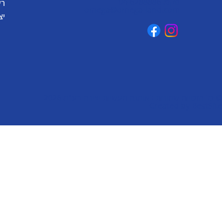
פקס: 04-6288886
רע
omega@omega-land.com
יצ
© כל הזכויות שמורות לאומגה תעשיות יצירה בע"מ 2026
Created by
BestSite