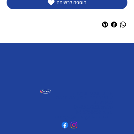
הוספה לרשימה
אומגה תעשיות יצירה
קיבוץ כפר גליקסון, ד.נ. מנשה
3781500
טלפון: 04-6307232
פקס: 04-6288886
omega@omega-land.com