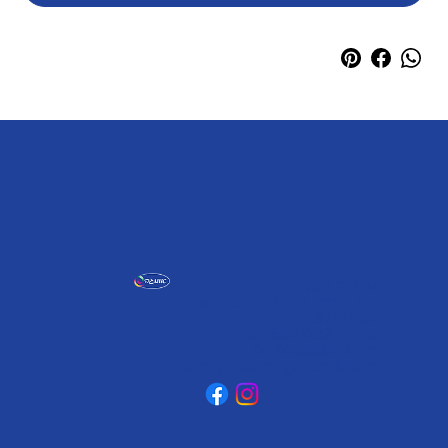
אומגה תעשיות יצירה
קיבוץ כפר גליקסון, ד.נ. מנשה
3781500
טלפון: 04-6307232
פקס: 04-6288886
omega@omega-land.com