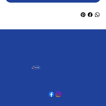
אומגה תעשיות יצירה
קיבוץ כפר גליקסון, ד.נ. מנשה
3781500
טלפון: 04-6307232
פקס: 04-6288886
omega@omega-land.com