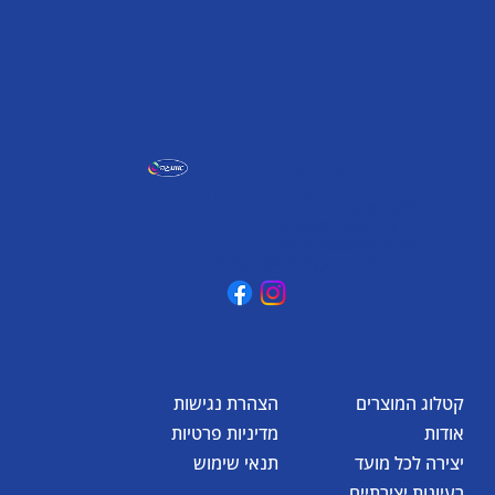
אומגה תעשיות יצירה
קיבוץ כפר גליקסון, ד.נ. מנשה
3781500
טלפון: 04-6307232
פקס: 04-6288886
omega@omega-land.com
קטלוג המוצרים
הצהרת נגישות
אודות
מדיניות פרטיות
יצירה לכל מועד
תנאי שימוש
רעיונות יצירתיים