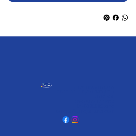
אומגה תעשיות יצירה
קיבוץ כפר גליקסון, ד.נ. מנשה
3781500
טלפון: 04-6307232
פקס: 04-6288886
omega@omega-land.com