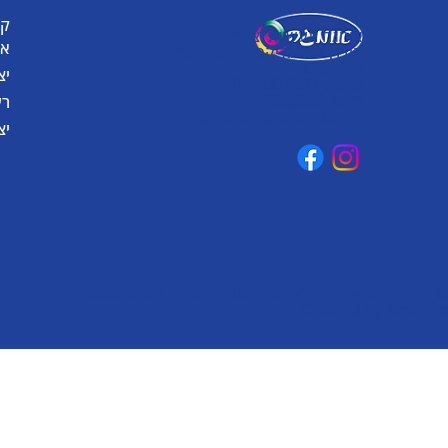
קט
אומגה תעשיות יצירה
או
קיבוץ כפר גליקסון, ד.נ. מנשה
3781500
יצ
טלפון: 04-6307232
פקס: 04-6288886
רע
omega@omega-land.com
יצ
© כל הזכויות שמורות לאומגה תעשיות יצירה בע"מ 2026
Created by
BestSite