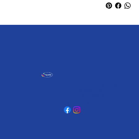
אומגה תעשיות יצירה
קיבוץ כפר גליקסון, ד.נ. מנשה
3781500
טלפון: 04-6307232
פקס: 04-6288886
omega@omega-land.com