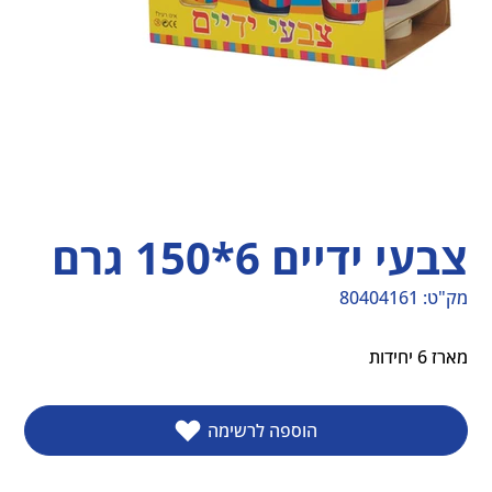
צבעי ידיים 6*150 גרם
מק"ט:
80404161
מק"ט
80404161
מארז 6 יחידות
הוספה לרשימה