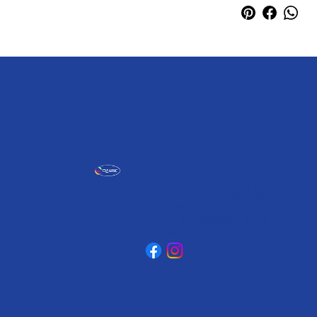
אומגה תעשיות יצירה
קיבוץ כפר גליקסון, ד.נ. מנשה
3781500
טלפון: 04-6307232
פקס: 04-6288886
omega@omega-land.com