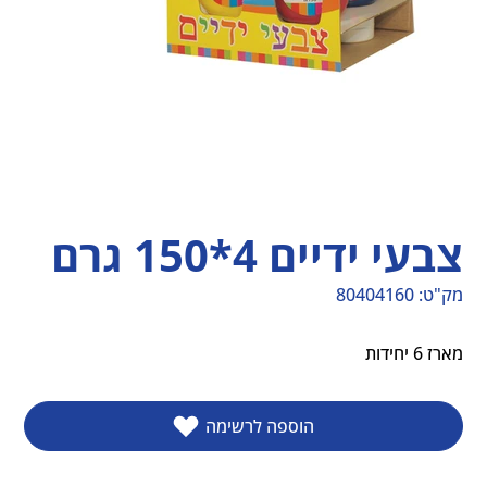
צבעי ידיים 4*150 גרם
מק"ט:
80404160
מק"ט
80404160
מארז 6 יחידות
הוספה לרשימה