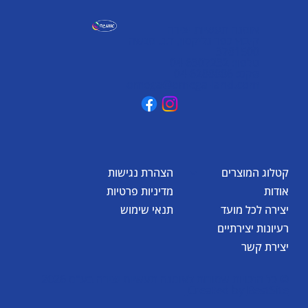
אומגה תעשיות יצירה
קיבוץ כפר גליקסון, ד.נ. מנשה
3781500
טלפון: 04-6307232
פקס: 04-6288886
omega@omega-land.com
קטלוג המוצרים
הצהרת נגישות
אודות
מדיניות פרטיות
יצירה לכל מועד
תנאי שימוש
רעיונות יצירתיים
יצירת קשר
© כל הזכויות שמורות לאומגה תעשיות יצירה בע"מ 2026
Created by
BestSite