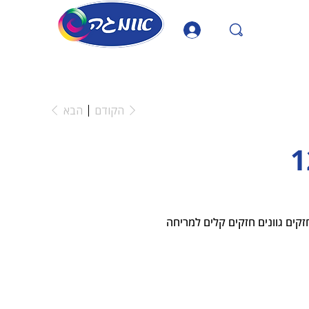
הקודם
הבא