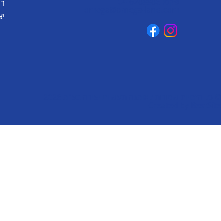
פקס: 04-6288886
רע
omega@omega-land.com
יצ
© כל הזכויות שמורות לאומגה תעשיות יצירה בע"מ 2026
Created by
BestSite