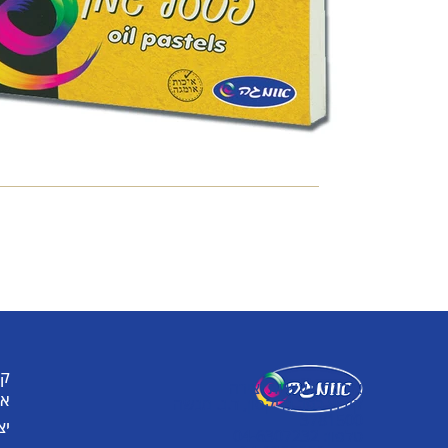
קט
אומגה תעשיות יצירה
או
קיבוץ כפר גליקסון, ד.נ. מנשה
3781500
יצ
טלפון: 04-6307232