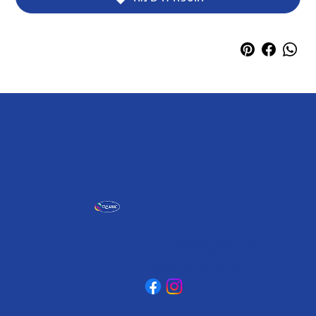
אומגה תעשיות יצירה
קיבוץ כפר גליקסון, ד.נ. מנשה
3781500
טלפון: 04-6307232
פקס: 04-6288886
omega@omega-land.com