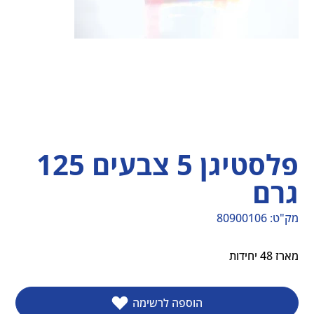
פלסטיגן 5 צבעים 125
גרם
מק"ט:
80900106
מק"ט
80900106
מארז 48 יחידות
הוספה לרשימה