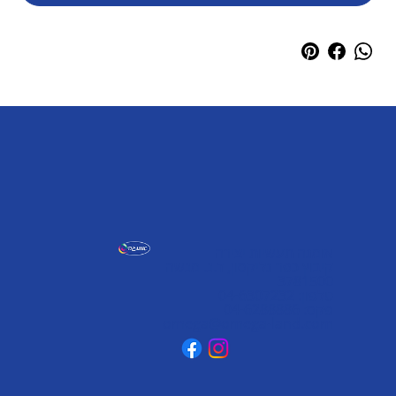
אומגה תעשיות יצירה
קיבוץ כפר גליקסון, ד.נ. מנשה
3781500
טלפון: 04-6307232
פקס: 04-6288886
omega@omega-land.com