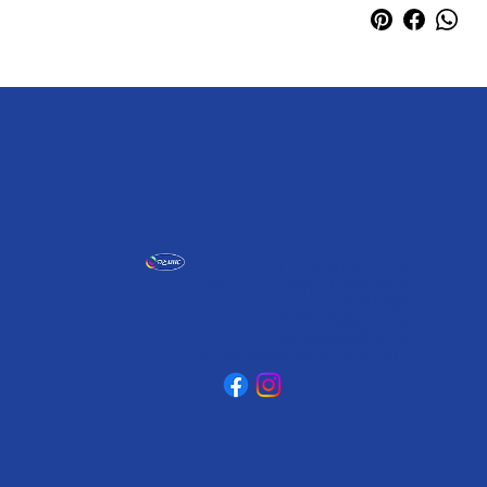
אומגה תעשיות יצירה
קיבוץ כפר גליקסון, ד.נ. מנשה
3781500
טלפון: 04-6307232
פקס: 04-6288886
omega@omega-land.com