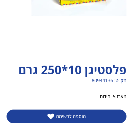
פלסטיגן 10*250 גרם
מק"ט:
80944136
מק"ט
80944136
מארז 5 יחידות
הוספה לרשימה