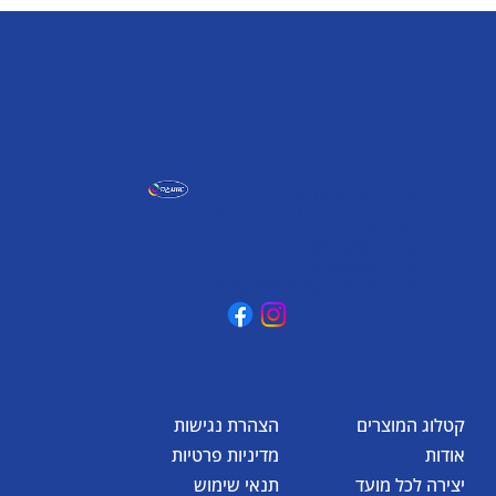
אומגה תעשיות יצירה
קיבוץ כפר גליקסון, ד.נ. מנשה
3781500
טלפון: 04-6307232
פקס: 04-6288886
omega@omega-land.com
קטלוג המוצרים
הצהרת נגישות
אודות
מדיניות פרטיות
יצירה לכל מועד
תנאי שימוש