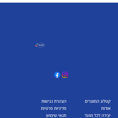
אומגה תעשיות יצירה
קיבוץ כפר גליקסון, ד.נ. מנשה
3781500
טלפון: 04-6307232
פקס: 04-6288886
omega@omega-land.com
קטלוג המוצרים
הצהרת נגישות
אודות
מדיניות פרטיות
יצירה לכל מועד
תנאי שימוש