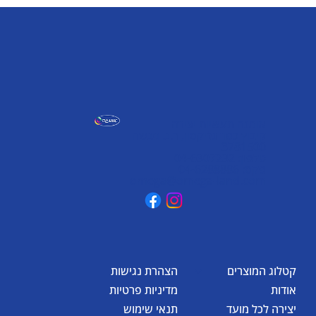
אומגה תעשיות יצירה
קיבוץ כפר גליקסון, ד.נ. מנשה
3781500
טלפון: 04-6307232
פקס: 04-6288886
omega@omega-land.com
קטלוג המוצרים
הצהרת נגישות
אודות
מדיניות פרטיות
יצירה לכל מועד
תנאי שימוש