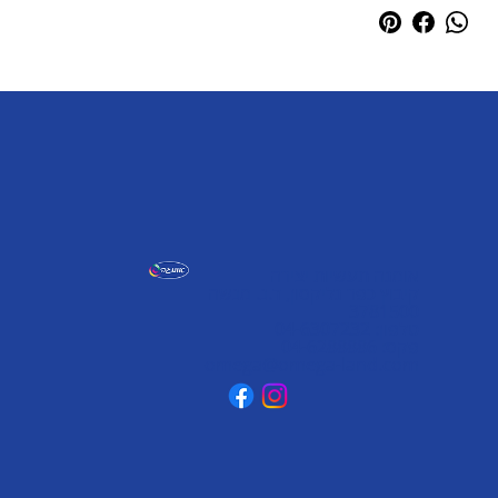
אומגה תעשיות יצירה
קיבוץ כפר גליקסון, ד.נ. מנשה
3781500
טלפון: 04-6307232
פקס: 04-6288886
omega@omega-land.com