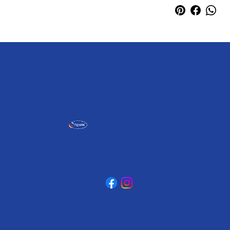
אומגה תעשיות יצירה
קיבוץ כפר גליקסון, ד.נ. מנשה
3781500
טלפון: 04-6307232
פקס: 04-6288886
omega@omega-land.com