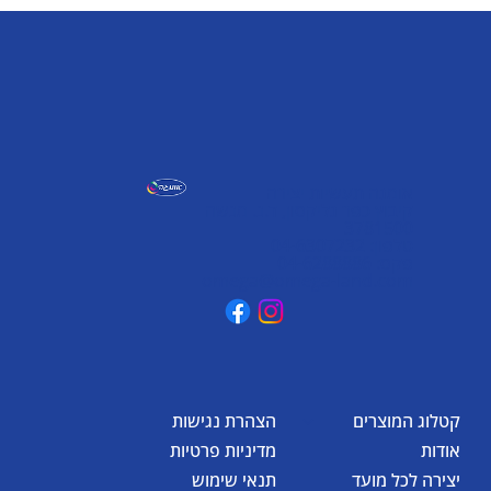
אומגה תעשיות יצירה
קיבוץ כפר גליקסון, ד.נ. מנשה
3781500
טלפון: 04-6307232
פקס: 04-6288886
omega@omega-land.com
קטלוג המוצרים
הצהרת נגישות
אודות
מדיניות פרטיות
יצירה לכל מועד
תנאי שימוש