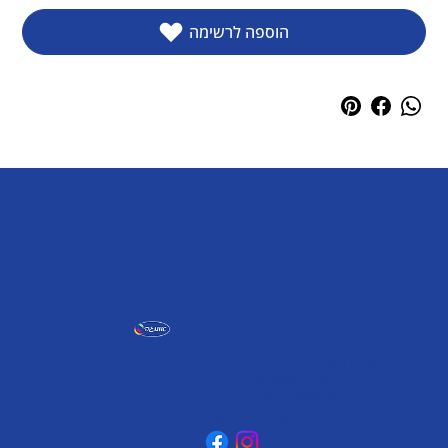
הוספה לרשימה
אומגה תעשיות יצירה
קיבוץ כפר גליקסון, ד.נ. מנשה
3781500
טלפון: 04-6307232
פקס: 04-6288886
omega@omega-land.com