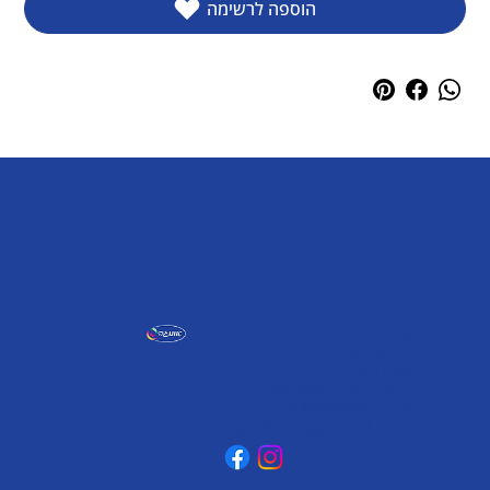
הוספה לרשימה
אומגה תעשיות יצירה
קיבוץ כפר גליקסון, ד.נ. מנשה
3781500
טלפון: 04-6307232
פקס: 04-6288886
omega@omega-land.com