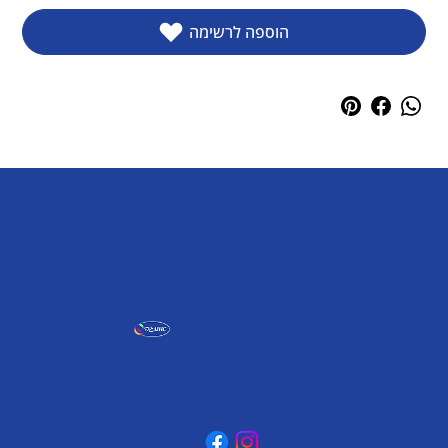
הוספה לרשימה
אומגה תעשיות יצירה
קיבוץ כפר גליקסון, ד.נ. מנשה
3781500
טלפון: 04-6307232
פקס: 04-6288886
omega@omega-land.com