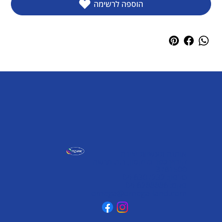
הוספה לרשימה
אומגה תעשיות יצירה
קיבוץ כפר גליקסון, ד.נ. מנשה
3781500
טלפון: 04-6307232
פקס: 04-6288886
omega@omega-land.com