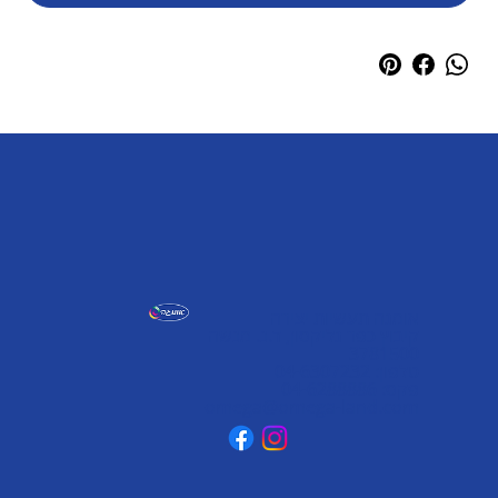
אומגה תעשיות יצירה
קיבוץ כפר גליקסון, ד.נ. מנשה
3781500
טלפון: 04-6307232
פקס: 04-6288886
omega@omega-land.com